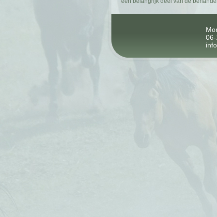
een belangrijk deel van de behandeli
Mon
06
inf