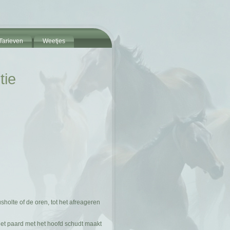
Tarieven
Weetjes
tie
sholte of de oren, tot het afreageren
et paard met het hoofd schudt maakt