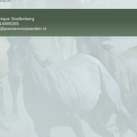
ng uit.
ique Snellenberg
-14885065
o@passievoorpaarden.nl