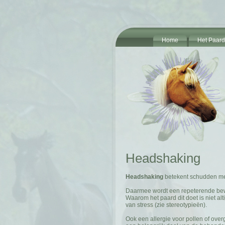
Home
Het Paard
Headshaking
Headshaking
betekent schudden met
Daarmee wordt een repeterende bewe
Waarom het paard dit doet is niet al
van stress (zie stereotypieën).
Ook een allergie voor pollen of ov